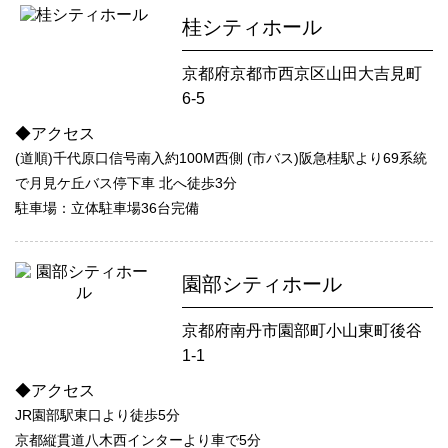
桂シティホール
京都府京都市西京区山田大吉見町
6-5
◆アクセス
(道順)千代原口信号南入約100M西側 (市バス)阪急桂駅より69系統
で月見ケ丘バス停下車 北へ徒歩3分
駐車場：立体駐車場36台完備
園部シティホール
京都府南丹市園部町小山東町後谷
1-1
◆アクセス
JR園部駅東口より徒歩5分
京都縦貫道八木西インターより車で5分