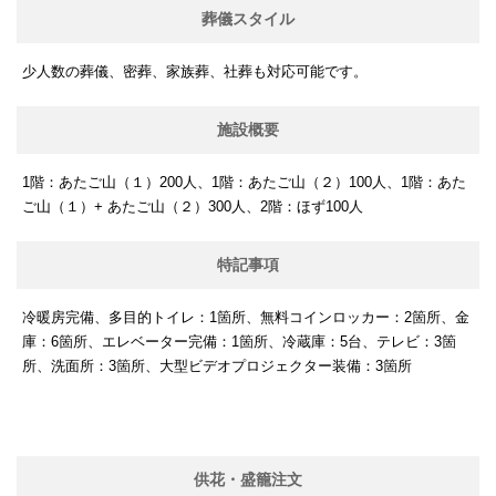
葬儀スタイル
少人数の葬儀、密葬、家族葬、社葬も対応可能です。
施設概要
1階：あたご山（１）200人、1階：あたご山（２）100人、1階：あた
ご山（１）+ あたご山（２）300人、2階：ほず100人
特記事項
冷暖房完備、多目的トイレ：1箇所、無料コインロッカー：2箇所、金
庫：6箇所、エレベーター完備：1箇所、冷蔵庫：5台、テレビ：3箇
所、洗面所：3箇所、大型ビデオプロジェクター装備：3箇所
供花・盛籠注文